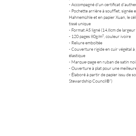
- Accompagné d'un certificat d'authen
- Pochette arrière à soufflet, signée e
Hahnemühle et en papier Xuan, le célèb
tissé unique
- Format A5 ligné (14,8cm de largeu
- 120 pages 80g/m², couleur ivoire
- Reliure emboîtée
- Couverture rigide en cuir végétal à 
élastique
- Marque-page en ruban de satin noi
- Ouverture à plat pour une meilleure
- Élaboré à partir de papier issu de 
Stewardship Council®”)