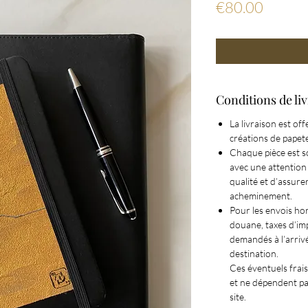
Price
€80.00
Conditions de li
La livraison est of
créations de papete
Chaque pièce est 
avec une attention 
qualité et d’assure
acheminement.
Pour les envois ho
douane, taxes d’im
demandés à l’arrivé
destination.
Ces éventuels frais
et ne dépendent pa
site.