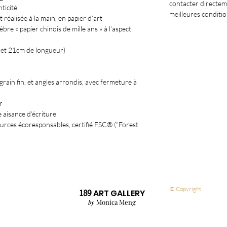
contacter directem
ticité
meilleures conditio
t réalisée à la main, en papier d’art
re « papier chinois de mille ans » à l’aspect
r et 21cm de longueur)
grain fin, et angles arrondis, avec fermeture à
r
 aisance d’écriture
sources écoresponsables, certifié FSC® (“Forest
© Copyright
189
ART GALLE
R
Y
M
onica Meng
by