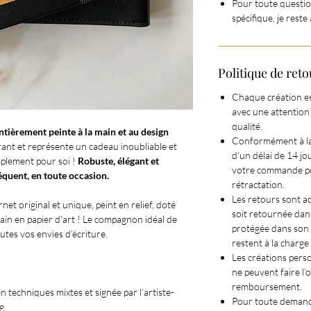
Pour toute questio
spécifique, je reste
Politique de re
Chaque création est
avec une attention 
qualité.
ntièrement peinte à la main et au design
Conformément à la 
irant et représente un cadeau inoubliable et
d’un délai de 14 jo
mplement pour soi !
Robuste, élégant et
votre commande po
réquent, en toute occasion.
rétractation.
Les retours sont a
net original et unique, peint en relief, doté
soit retournée dans
main en papier d'art ! Le compagnon idéal de
protégée dans son 
tes vos envies d’écriture.
restent à la charge
Les créations pers
ne peuvent faire l’
remboursement.
n techniques mixtes et signée par l’artiste-
Pour toute demande 
g