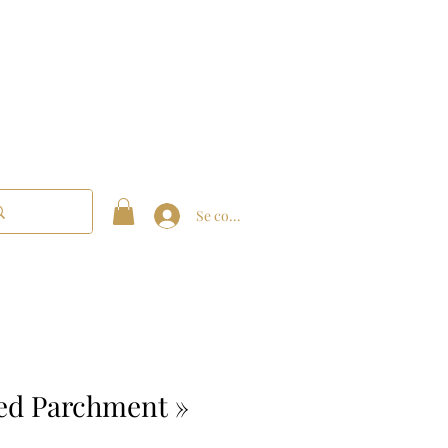
Se connecter
red Parchment »