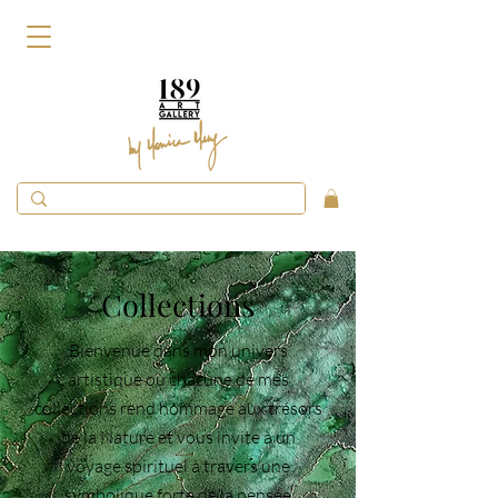
Collections
Bienvenue dans mon univers
artistique où chacune de mes
collections rend hommage aux trésors
de la Nature et vous invite à un
voyage spirituel à travers une
symbolique forte de la pensée