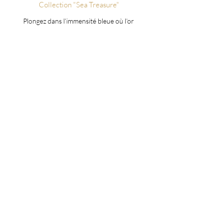
Collection "Sea Treasure"
Plongez dans l’immensité bleue où l’or
scintille comme des reflets de soleil sur
l’eau. Une ode à la majesté des océans,
gardiens de vie et de mystères.
Voir les oeuvres