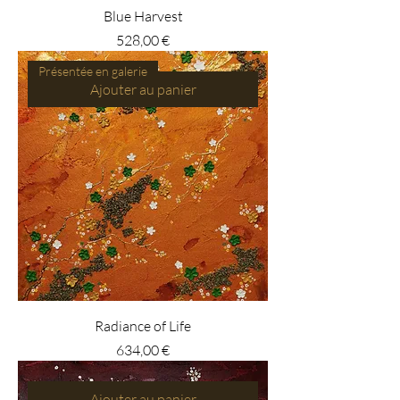
Blue Harvest
Prix
528,00 €
Présentée en galerie
Ajouter au panier
Radiance of Life
Prix
634,00 €
Ajouter au panier