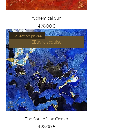
Alchemical Sun
Prix
498,00 €
Collection privée
Œuvre acquise
The Soul of the Ocean
Prix
498,00 €