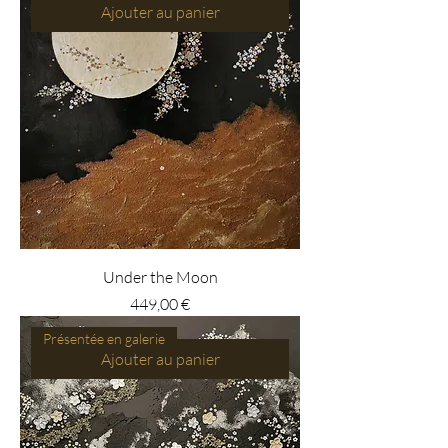
Ajouter au panier
Under the Moon
Prix
449,00 €
Présentée en galerie
Ajouter au panier