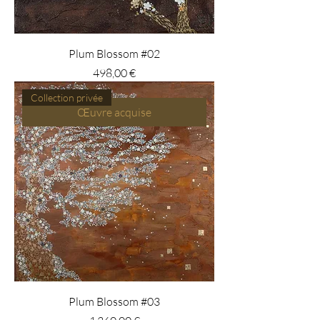
Plum Blossom #02
Prix
498,00 €
Collection privée
Œuvre acquise
Plum Blossom #03
Prix