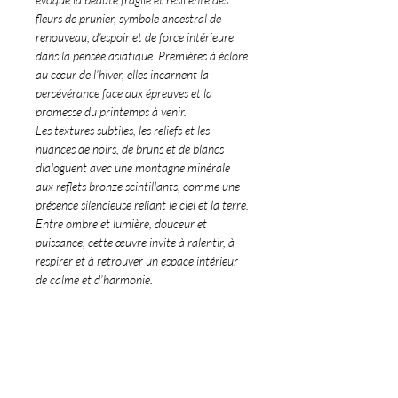
fleurs de prunier, symbole ancestral de
renouveau, d’espoir et de force intérieure
dans la pensée asiatique. Premières à éclore
au cœur de l’hiver, elles incarnent la
persévérance face aux épreuves et la
promesse du printemps à venir.
Les textures subtiles, les reliefs et les
nuances de noirs, de bruns et de blancs
dialoguent avec une montagne minérale
aux reflets bronze scintillants, comme une
présence silencieuse reliant le ciel et la terre.
Entre ombre et lumière, douceur et
puissance, cette œuvre invite à ralentir, à
respirer et à retrouver un espace intérieur
de calme et d’harmonie.
Exposition
Œuvre actuellement exposée au Parc
Floral de Paris (pavillon 18).
Jusqu’au 31 mai 2026