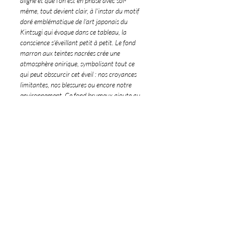
aligné et que l'on est en phase avec soi-
même, tout devient clair, à l'instar du motif
doré emblématique de l'art japonais du
Kintsugi qui évoque dans ce tableau, la
conscience s'éveillant petit à petit. Le fond
marron aux teintes nacrées crée une
atmosphère onirique, symbolisant tout ce
qui peut obscurcir cet éveil : nos croyances
limitantes, nos blessures ou encore notre
environnement. Ce fond brumeux ajoute au
contraste de l’éveil de la conscience sublimé
par la feuille d’or.
Détails de l'oeuvre
∞ Peinture originale et texturée réalisée
Livraison & Retour
par Monica Meng
∞ Pièce unique, 40x40cm
∞ Livraison dans le monde entier.
∞ Dominante de couleurs marron,
∞ Les commandes internationales hors
nacre et or, effet laqué
©189 Art Gallery
UE peuvent donner lieu à des droits de
∞ Travail de textures et finition à la
189
ART GALLE
R
Y
douane qui ne sont pas inclus dans les
M
onica Meng
by