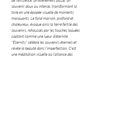
de l'existence, un évènement passé, un
souvenir doux ou intense, transformant la
toile en une épopée visuelle de moments
marquants. Le fond marron, profond et
chaleureux, évoque ainsi la terre fertile des
souvenirs, rehaussés par les touches laquées
captant comme une lueur d’éternité.
"Eternity" célèbre les souvenirs éternels et
révèle la beauté dans l'imperfection. C’est
une méditation visuelle où l’alliance des
couleurs et des matières se marient avec la
symbolique du Kintsugi, pour raconter
l'histoire infinie de la vie et de la résilience.
Détails de l'oeuvre
∞ Peinture originale et texturée réalisée
Livraison & Retour
par Monica Meng
∞ Pièce unique, 90x90cm, année 2023
∞ Livraison dans le monde entier.
∞ Dominante de couleurs marron et or,
∞ Les commandes internationales hors
effet vernis
©189 Art Gallery
UE peuvent donner lieu à des droits de