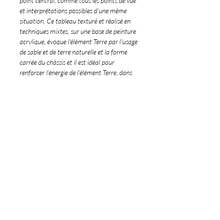
point central, comme tous les points de vue
et interprétations possibles d'une même
situation. Ce tableau texturé et réalisé en
techniques mixtes, sur une base de peinture
acrylique, évoque l'élément Terre par l'usage
de sable et de terre naturelle et la forme
carrée du châssis et il est idéal pour
renforcer l’énergie de l’élément Terre, dans
le respect des fondamentaux du feng Shui
traditionnel.
Détails de l'oeuvre
∞ Peinture originale et texturée réalisée
Livraison & Retour
par Monica Meng
∞ Pièce unique, 40x40cm
∞ Livraison dans le monde entier.
∞ Dominante de couleurs orange et or,
∞ Les commandes internationales hors
effet laqué
©189 Art Gallery
UE peuvent donner lieu à des droits de
∞ Travail de textures et finition à la
189
ART GALLE
R
Y
douane qui ne sont pas inclus dans les
M
onica Meng
by
feuille d'or
frais d'expédition.
∞ Techniques mixtes sur châssis en bois
contact@189artgallery.com
∞ Les retours sont acceptés sous 14