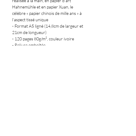
réalisée à la main, en papier d’art
Hahnemühle et en papier Xuan, le
célèbre « papier chinois de mille ans » à
l’aspect tissé unique
- Format A5 ligné (14,8cm de largeur et
21cm de longueur)
- 120 pages 80g/m², couleur ivoire
- Reliure emboîtée
- Couverture rigide en cuir végétal à
grain fin, et angles arrondis, avec
fermeture à élastique
- Marque-page en ruban de satin noir
- Ouverture à plat pour une meilleure
aisance d’écriture
- Élaboré à partir de papier issu de
sources écoresponsables, certifié FSC®
(“Forest Stewardship Council®”)
Conditions de livraison
La livraison est offerte dans le
Politique de retour et